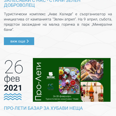
ЗАЛЕСЯВАЙ С НАС - СТАНИ ЗЕЛЕН
ДОБРОВОЛЕЦ
Туристически комплекс „Акве Калиде“ е съорганизатор на
инициатива от кампанията "Зелен април". На 9 април, събота,
предстои засаждане на малка горичка в парк „Минерални
бани“.
виж още
26
фев
2021
ПРО-ЛЕТИ БАЗАР ЗА ХУБАВИ НЕЩА