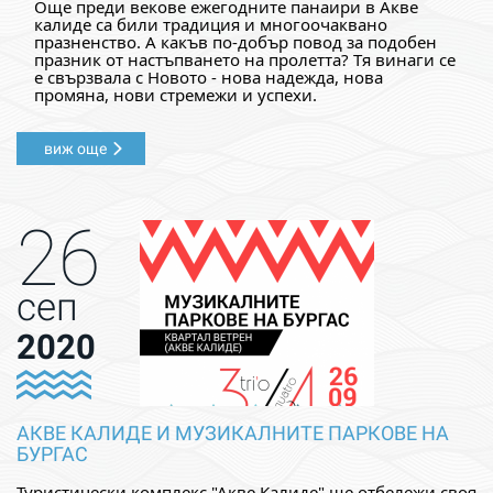
Още преди векове ежегодните панаири в Акве
калиде са били традиция и многоочаквано
празненство. А какъв по-добър повод за подобен
празник от настъпването на пролетта? Тя винаги се
е свързвала с Новото - нова надежда, нова
промяна, нови стремежи и успехи.
виж още
26
сеп
2020
АКВЕ КАЛИДЕ И МУЗИКАЛНИТЕ ПАРКОВЕ НА
БУРГАС
Туристически комплекс "Акве Калиде" ще отбележи своя