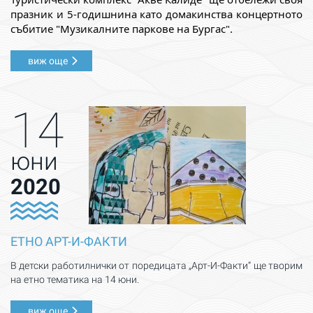
празник и 5-годишнина като домакинства концертното
събитие "Музикалните паркове на Бургас".
виж още
14
юни
2020
ЕТНО АРТ-И-ФАКТИ
В детски работилнички от поредицата „Арт-И-Факти“ ще творим
на етно тематика на 14 юни.
виж още