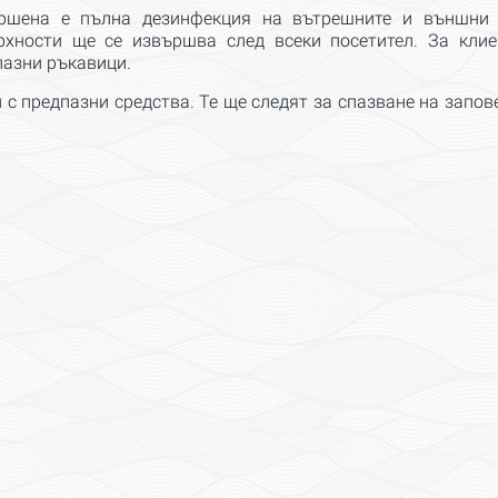
ршена е пълна дезинфекция на вътрешните и външни п
рхности ще се извършва след всеки посетител. За клие
пазни ръкавици.
 с предпазни средства. Те ще следят за спазване на запов