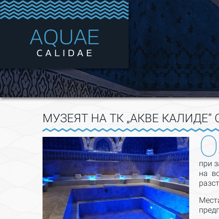
МУЗЕЯТ НА ТК „АКВЕ КАЛИДЕ“ 
О
при з
на в
разс
Мест
предп