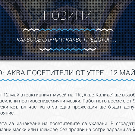
НОВИНИ
КАКВО СЕ СЛУЧИ И КАКВО ПРЕДСТОИ…
ОЧАКВА ПОСЕТИТЕЛИ ОТ УТРЕ - 12 МАЙ
т 12 май атрактивният музей на ТК „Акве Калиде“ ще въз
асилени противоепидемични мерки. Работното време е от 9:0
секи кръгъл час, като за една прожекция ще бъдат доп
тояние.
ата за изчакване на посетителите са указани. В сградат
азни маски или шлемове, без прояви на остри заразни заб